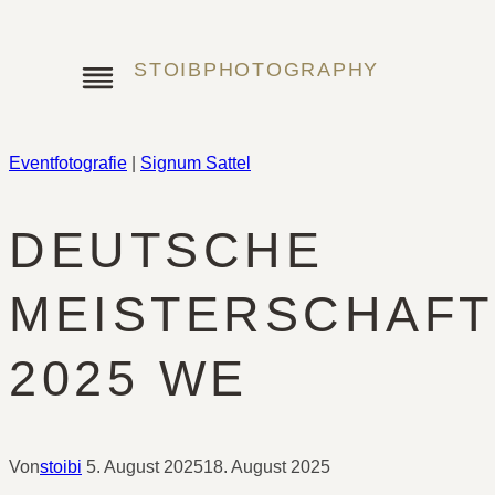
Zum
Inhalt
STOIBPHOTOGRAPHY
springen
Eventfotografie
|
Signum Sattel
DEUTSCHE
MEISTERSCHAFT
2025 WE
Von
stoibi
5. August 2025
18. August 2025